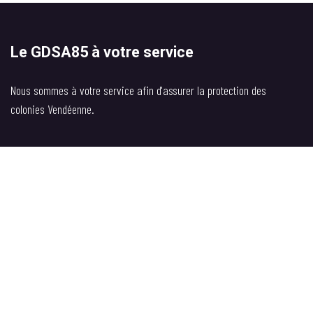
Le GDSA85 à votre service
Nous sommes à votre service afin d'assurer la protection des
colonies Vendéenne.
Si vous avez la moindre question, n'hésitez pas à nous contacter.
Page d'accueil
Contactez-nous
bureau@gdsa85.fr